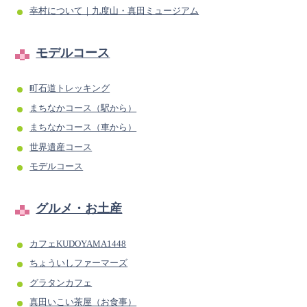
幸村について｜九度山・真田ミュージアム
モデルコース
町石道トレッキング
まちなかコース（駅から）
まちなかコース（車から）
世界遺産コース
モデルコース
グルメ・お土産
カフェKUDOYAMA1448
ちょういしファーマーズ
グラタンカフェ
真田いこい茶屋（お食事）