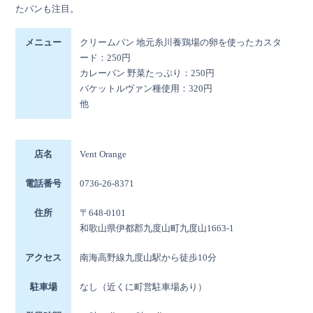
たパンも注目。
メニュー
クリームパン 地元糸川養鶏場の卵を使ったカスタ
ード：250円
カレーパン 野菜たっぷり：250円
バケットルヴァン種使用：320円
他
店名
Vent Orange
電話番号
0736-26-8371
住所
〒648-0101
和歌山県伊都郡九度山町九度山1663-1
アクセス
南海高野線九度山駅から徒歩10分
駐車場
なし（近くに町営駐車場あり）