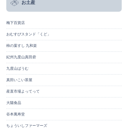
お土産
梅下百貨店
おむすびスタンド「くど」
柿の葉すし 九和楽
紀州九度山真田砦
九度山ばうむ
真田いこい茶屋
産直市場よってって
大陽食品
谷本萬寿堂
ちょういしファーマーズ