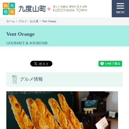
本
文
MENU
へ
ホーム
>
グルメ・お土産
> Vent Orange
移
動
Vent Orange
GOURMET & SOUBENIR
グルメ情報