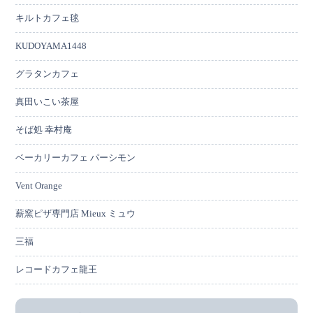
キルトカフェ毬
KUDOYAMA1448
グラタンカフェ
真田いこい茶屋
そば処 幸村庵
ベーカリーカフェ パーシモン
Vent Orange
薪窯ピザ専門店 Mieux ミュウ
三福
レコードカフェ龍王