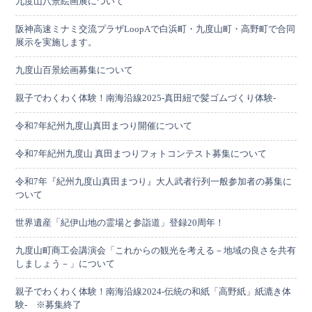
九度山八景絵画展について
阪神高速ミナミ交流プラザLoopAで白浜町・九度山町・高野町で合同
展示を実施します。
九度山百景絵画募集について
親子でわくわく体験！南海沿線2025-真田紐で髪ゴムづくり体験-
令和7年紀州九度山真田まつり開催について
令和7年紀州九度山 真田まつりフォトコンテスト募集について
令和7年『紀州九度山真田まつり』大人武者行列一般参加者の募集に
ついて
世界遺産「紀伊山地の霊場と参詣道」登録20周年！
九度山町商工会講演会「これからの観光を考える－地域の良さを共有
しましょう－」について
親子でわくわく体験！南海沿線2024-伝統の和紙「高野紙」紙漉き体
験- ※募集終了