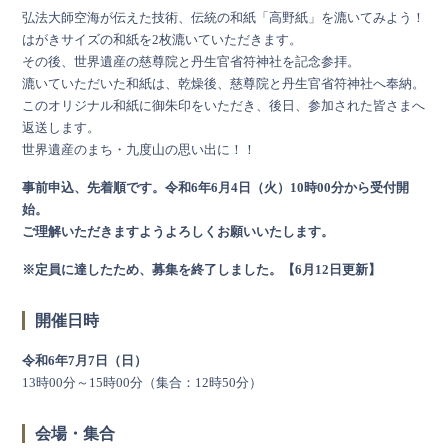
弘法大師空海が伝えた技術、伝統の和紙「高野紙」を漉いてみよう！
はがきサイズの和紙を2枚漉いていただきます。
その後、世界遺産の慈尊院と丹生官省符神社を記念参拝。
漉いていただいた和紙は、乾燥後、慈尊院と丹生官省符神社へ奉納。
このオリジナル和紙に御朱印をいただき、後日、参加された皆さまへ
返送します。
世界遺産のまち・九度山の思い出に！！
事前申込、先着順です。令和6年6月4日（火）10時00分から受付開
始。
ご理解いただきますようよろしくお願いいたします。
※定員に達したため、募集を終了しました。【6月12日更新】
開催日時
令和6年7月7日（日）
13時00分～15時00分（集合：12時50分）
会場・集合