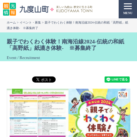
本
文
MENU
へ
ホーム
>
イベント・募集
> 親子でわくわく体験！南海沿線2024-伝統の和紙「高野紙」紙
移
漉き体験- ※募集終了
動
親子でわくわく体験！南海沿線2024-伝統の和紙
「高野紙」紙漉き体験- ※募集終了
Event / Recruitment