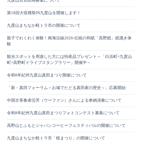
九度山百景絵画募集について
第18回大収穫祭IN九度山を開催します！
九度山まちなか軽トラ市の開催について
親子でわくわく体験！南海沿線2026-伝統の和紙「高野紙」紙漉き体
験
観光スポットを周遊した方には特産品プレゼント～「白浜町×九度山
町×高野町ドライブスタンプラリー」開催中～
令和8年紀州九度山真田まつり開催について
「新・真田フォーラム～お城でたどる真田家の歴史～」応募開始
中国古箏奏者伍芳（ウーファン）さんによる奉納演奏について
令和8年紀州九度山真田まつりフォトコンテスト募集について
高野山とふもとジャパンコーヒーフェスティバルの開催について
九度山まちなか軽トラ市「桜まつり」の開催について