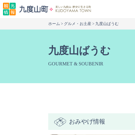
本
文
へ
ホーム
>
グルメ・お土産
> 九度山ばうむ
移
動
九度山ばうむ
GOURMET & SOUBENIR
おみやげ情報