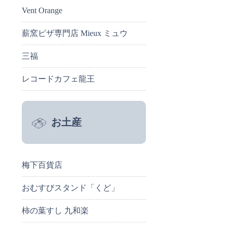
Vent Orange
薪窯ピザ専門店 Mieux ミュウ
三福
レコードカフェ龍王
お土産
梅下百貨店
おむすびスタンド「くど」
柿の葉すし 九和楽