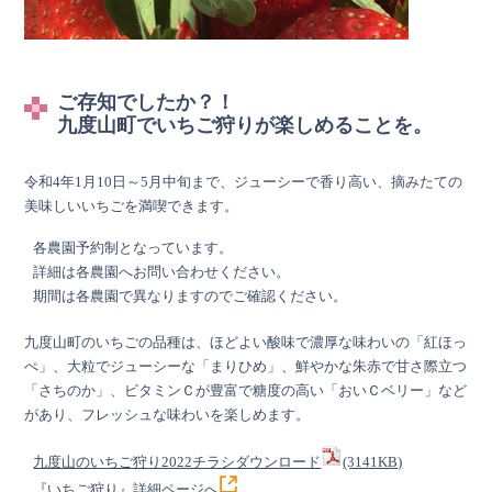
ご存知でしたか？！
九度山町でいちご狩りが楽しめることを。
令和4年1月10日～5月中旬まで、ジューシーで香り高い、摘みたての
美味しいいちごを満喫できます。
各農園予約制となっています。
詳細は各農園へお問い合わせください。
期間は各農園で異なりますのでご確認ください。
九度山町のいちごの品種は、ほどよい酸味で濃厚な味わいの「紅ほっ
ぺ」、大粒でジューシーな「まりひめ」、鮮やかな朱赤で甘さ際立つ
「さちのか」、ビタミンＣが豊富で糖度の高い「おいＣベリー」など
があり、フレッシュな味わいを楽しめます。
九度山のいちご狩り2022チラシダウンロード
(3141KB)
『いちご狩り』詳細ページへ