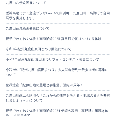
九度山八景絵画展について
阪神高速ミナミ交流プラザLoopAで白浜町・九度山町・高野町で合同
展示を実施します。
九度山百景絵画募集について
親子でわくわく体験！南海沿線2025-真田紐で髪ゴムづくり体験-
令和7年紀州九度山真田まつり開催について
令和7年紀州九度山 真田まつりフォトコンテスト募集について
令和7年『紀州九度山真田まつり』大人武者行列一般参加者の募集に
ついて
世界遺産「紀伊山地の霊場と参詣道」登録20周年！
九度山町商工会講演会「これからの観光を考える－地域の良さを共有
しましょう－」について
親子でわくわく体験！南海沿線2024-伝統の和紙「高野紙」紙漉き体
験- ※募集終了