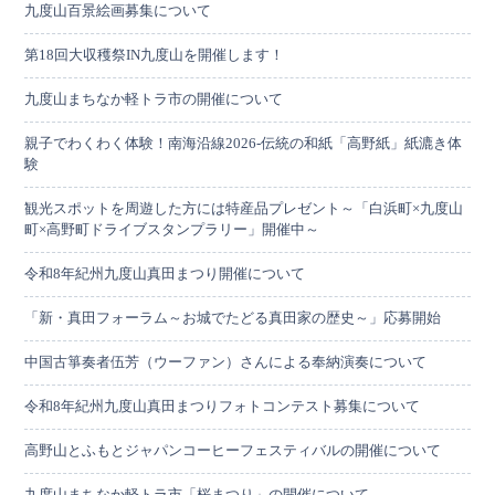
九度山百景絵画募集について
第18回大収穫祭IN九度山を開催します！
九度山まちなか軽トラ市の開催について
親子でわくわく体験！南海沿線2026-伝統の和紙「高野紙」紙漉き体
験
観光スポットを周遊した方には特産品プレゼント～「白浜町×九度山
町×高野町ドライブスタンプラリー」開催中～
令和8年紀州九度山真田まつり開催について
「新・真田フォーラム～お城でたどる真田家の歴史～」応募開始
中国古箏奏者伍芳（ウーファン）さんによる奉納演奏について
令和8年紀州九度山真田まつりフォトコンテスト募集について
高野山とふもとジャパンコーヒーフェスティバルの開催について