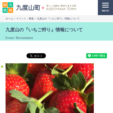
本
文
MENU
へ
ホーム
>
イベント・募集
> 九度山の『いちご狩り』情報について
移
動
九度山の『いちご狩り』情報について
Event / Recruitment