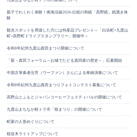
親子でわくわく体験！南海沿線2026-伝統の和紙「高野紙」紙漉き体
験
観光スポットを周遊した方には特産品プレゼント～「白浜町×九度山
町×高野町ドライブスタンプラリー」開催中～
令和8年紀州九度山真田まつり開催について
「新・真田フォーラム～お城でたどる真田家の歴史～」応募開始
中国古箏奏者伍芳（ウーファン）さんによる奉納演奏について
令和8年紀州九度山真田まつりフォトコンテスト募集について
高野山とふもとジャパンコーヒーフェスティバルの開催について
九度山まちなか軽トラ市「桜まつり」の開催について
町家の人形めぐりについて
桜並木ライトアップについて