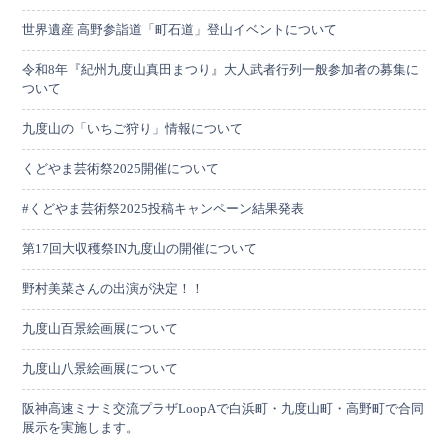
世界遺産 高野参詣道「町石道」登山イベントについて
令和8年『紀州九度山真田まつり』大人武者行列一般参加者の募集に
ついて
九度山の「いちご狩り」情報について
くどやま芸術祭2025開催について
#くどやま芸術祭2025投稿キャンペーン結果発表
第17回大収穫祭IN九度山の開催について
野村美菜さんの出演が決定！！
九度山百景絵画展について
九度山八景絵画展について
阪神高速ミナミ交流プラザLoopAで白浜町・九度山町・高野町で合同
展示を実施します。