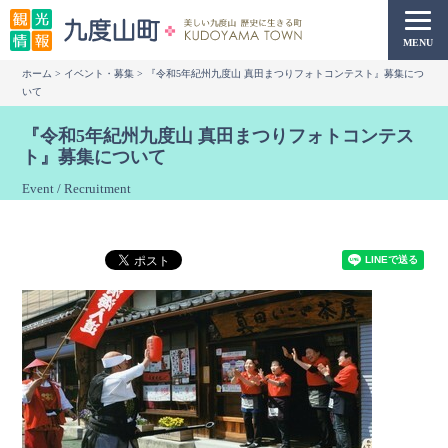
本
文
MENU
へ
ホーム
>
イベント・募集
> 『令和5年紀州九度山 真田まつりフォトコンテスト』募集につ
移
いて
動
『令和5年紀州九度山 真田まつりフォトコンテス
ト』募集について
Event / Recruitment