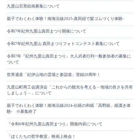
九度山百景絵画募集について
親子でわくわく体験！南海沿線2025-真田紐で髪ゴムづくり体験-
令和7年紀州九度山真田まつり開催について
令和7年紀州九度山 真田まつりフォトコンテスト募集について
令和7年『紀州九度山真田まつり』大人武者行列一般参加者の募集に
ついて
世界遺産「紀伊山地の霊場と参詣道」登録20周年！
九度山町商工会講演会「これからの観光を考える－地域の良さを共有
しましょう－」について
親子でわくわく体験！南海沿線2024-伝統の和紙「高野紙」紙漉き体
験- ※募集終了
『令和6年紀州九度山真田まつり』開催内容について
「ぼくたちの哲学教室」映画上映会！