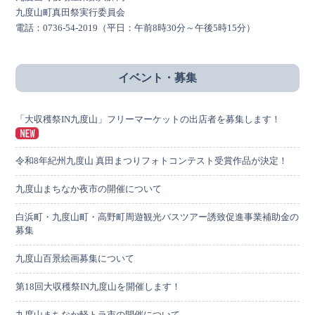
九度山町真田祭実行委員会
電話：0736-54-2019（平日：午前8時30分～午後5時15分）
イベント・募集
「大収穫祭IN九度山」フリーマーケットの出店者を募集します！
令和8年紀州九度山 真田まつりフォトコンテスト受賞作品が決定！
九度山まちなか夜市の開催について
白浜町・九度山町・高野町周遊観光バスツアー誘致促進事業補助金の
募集
九度山百景絵画募集について
第18回大収穫祭IN九度山を開催します！
九度山まちなか軽トラ市の開催について