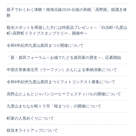
親子でわくわく体験！南海沿線2026-伝統の和紙「高野紙」紙漉き体
験
観光スポットを周遊した方には特産品プレゼント～「白浜町×九度山
町×高野町ドライブスタンプラリー」開催中～
令和8年紀州九度山真田まつり開催について
「新・真田フォーラム～お城でたどる真田家の歴史～」応募開始
中国古箏奏者伍芳（ウーファン）さんによる奉納演奏について
令和8年紀州九度山真田まつりフォトコンテスト募集について
高野山とふもとジャパンコーヒーフェスティバルの開催について
九度山まちなか軽トラ市「桜まつり」の開催について
町家の人形めぐりについて
桜並木ライトアップについて