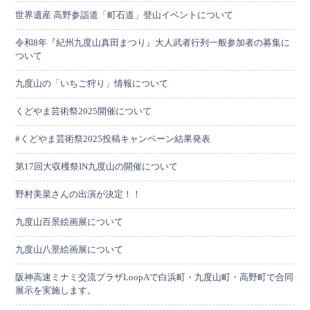
世界遺産 高野参詣道「町石道」登山イベントについて
令和8年『紀州九度山真田まつり』大人武者行列一般参加者の募集に
ついて
九度山の「いちご狩り」情報について
くどやま芸術祭2025開催について
#くどやま芸術祭2025投稿キャンペーン結果発表
第17回大収穫祭IN九度山の開催について
野村美菜さんの出演が決定！！
九度山百景絵画展について
九度山八景絵画展について
阪神高速ミナミ交流プラザLoopAで白浜町・九度山町・高野町で合同
展示を実施します。