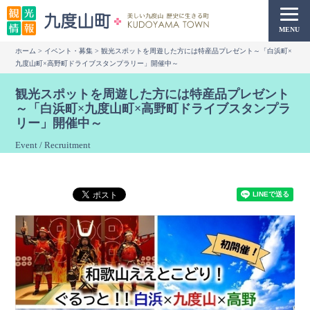
本
文
MENU
へ
ホーム
>
イベント・募集
> 観光スポットを周遊した方には特産品プレゼント～「白浜町×
移
九度山町×高野町ドライブスタンプラリー」開催中～
動
観光スポットを周遊した方には特産品プレゼント
～「白浜町×九度山町×高野町ドライブスタンプラ
リー」開催中～
Event / Recruitment