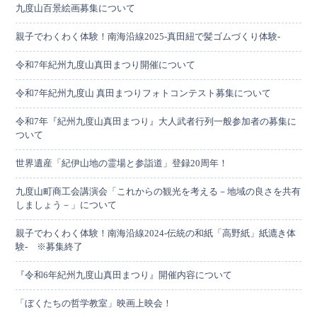
九度山百景絵画募集について
親子でわくわく体験！南海沿線2025-真田紐で髪ゴムづくり体験-
令和7年紀州九度山真田まつり開催について
令和7年紀州九度山 真田まつりフォトコンテスト募集について
令和7年『紀州九度山真田まつり』大人武者行列一般参加者の募集に
ついて
世界遺産「紀伊山地の霊場と参詣道」登録20周年！
九度山町商工会講演会「これからの観光を考える－地域の良さを共有
しましょう－」について
親子でわくわく体験！南海沿線2024-伝統の和紙「高野紙」紙漉き体
験- ※募集終了
『令和6年紀州九度山真田まつり』開催内容について
「ぼくたちの哲学教室」映画上映会！