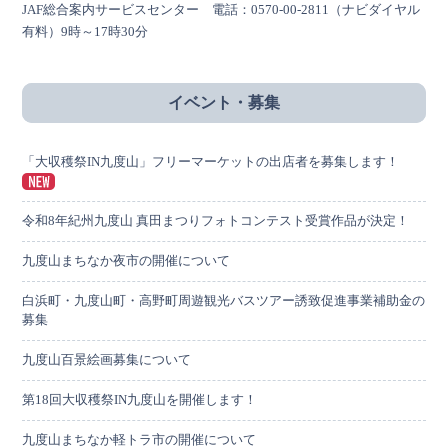
JAF総合案内サービスセンター 電話：0570-00-2811（ナビダイヤル
有料）9時～17時30分
イベント・募集
「大収穫祭IN九度山」フリーマーケットの出店者を募集します！
令和8年紀州九度山 真田まつりフォトコンテスト受賞作品が決定！
九度山まちなか夜市の開催について
白浜町・九度山町・高野町周遊観光バスツアー誘致促進事業補助金の
募集
九度山百景絵画募集について
第18回大収穫祭IN九度山を開催します！
九度山まちなか軽トラ市の開催について