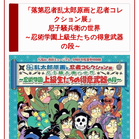
「落第忍者乱太郎原画と忍者コレ
クション展」
尼子騒兵衛の世界
～忍術学園上級生たちの得意武器
の段～