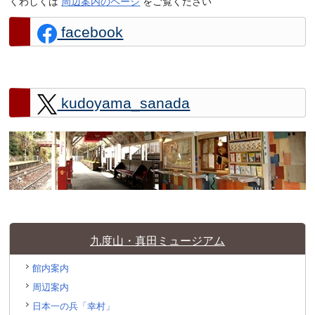
くわしくは
周辺案内のページ
をご覧ください
facebook
kudoyama_sanada
九度山・真田ミュージアム
館内案内
周辺案内
日本一の兵「幸村」