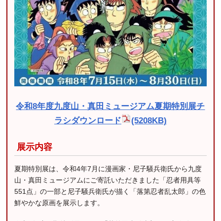
令和8年度九度山・真田ミュージアム夏期特別展チ
ラシダウンロード
(5208KB)
展示内容
夏期特別展は、令和4年7月に漫画家・尼子騒兵衛氏から九度
山・真田ミュージアムにご寄託いただきました「忍者用具等
551点」の一部と尼子騒兵衛氏が描く「落第忍者乱太郎」の色
鮮やかな原画を展示します。