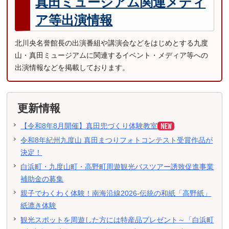
真田ミュージアム関連メディ
ア等出演情報
北川央名誉館長の出演番組や講演会などをはじめとする九度
山・真田ミュージアムに関連するイベント・メディア等への
出演情報などを掲載しております。
更新情報
【令和8年8月開催】真田兜づくり体験教室
令和8年紀州九度山 真田まつりフォトコンテスト受賞作品が
決定！
白浜町・九度山町・高野町周遊観光バスツアー誘致促進事業
補助金の募集
親子でわくわく体験！南海沿線2026-伝統の和紙「高野紙」
紙漉き体験
観光スポットを周遊した方には特産品プレゼント～「白浜町