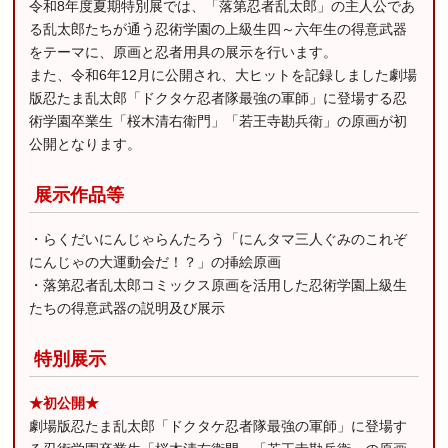
令和8年度夏期特別展では、「落第忍者乱太郎」の主人公であ
る乱太郎たちが通う忍術学園の上級生四～六年生の得意武器
をテーマに、原画と忍者用具の展示を行います。
また、令和6年12月に公開され、大ヒットを記録しました劇場
版忍たま乱太郎「ドクタケ忍者隊最強の軍師」に登場する忍
術学園卒業生「桜木清右衛門」「若王寺勘兵衛」の原画が初
公開となります。
展示作品等
・らくだいにんじゃらんたろう「にんタマ三人ぐみのこれぞ
にんじゃの大運動会だ！？」の挿絵原画
・落第忍者乱太郎コミックス原画を活用した忍術学園上級生
たちの得意武器の説明及び展示
特別展示
★初公開★
劇場版忍たま乱太郎「ドクタケ忍者隊最強の軍師」に登場す