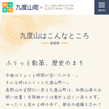
本
文
MENU
へ
移
動
九度山はこんなところ
ふらっと散策、歴史のまち
午後はちょっと時間が空いたかな…。
そんな時はふらっと九度山町へ。
高野山の玄関口にある九度山町は、和歌山県の北
部に位置し京阪神からは意外と近くにあります。
ゆったりと流れる時の中で、都会の喧騒を忘れさ