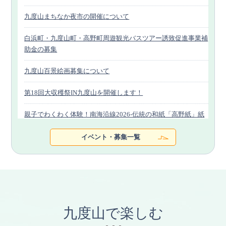
（R07.02.03時点）
九度山まちなか夜市の開催について
白浜町・九度山町・高野町周遊観光バスツアー誘致促進事業補
助金の募集
九度山百景絵画募集について
第18回大収穫祭IN九度山を開催します！
親子でわくわく体験！南海沿線2026-伝統の和紙「高野紙」紙
漉き体験
イベント・募集一覧
観光スポットを周遊した方には特産品プレゼント～「白浜町×
九度山町×高野町ドライブスタンプラリー」開催中～
令和8年紀州九度山真田まつり開催について
九度山で楽しむ