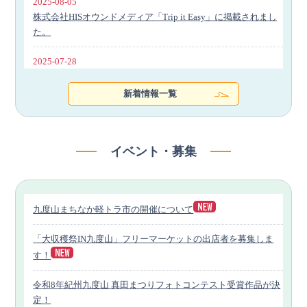
2025-08-05
株式会社HISオウンドメディア「Trip it Easy」に掲載されまし
た。
2025-07-28
南海電鉄「戦国武将デジタルきっぷ」の販売について
新着情報一覧
2025-04-17
台南・台北ツアー（和歌山県・日本航空包括連携協定記念事
業）のご案内について
イベント・募集
2025-03-12
橋本・伊都地域デジタルマップ「ぐるっとこうやさんぽ」につ
いて
九度山まちなか軽トラ市の開催について
2025-02-21
「大収穫祭IN九度山」フリーマーケットの出店者を募集しま
町石道（他ハイキングコース）の通行状況について
（R07.02.21時点）
す！
2025-02-03
令和8年紀州九度山 真田まつりフォトコンテスト受賞作品が決
町石道（他ハイキングコース）の通行状況について
定！