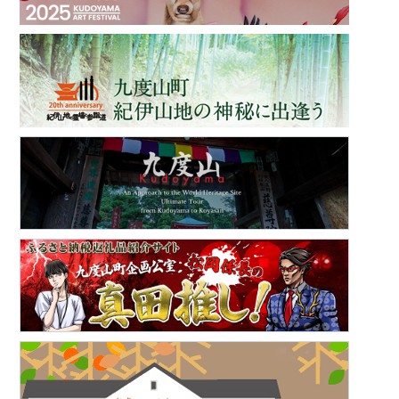
くどやま芸術祭
世界遺産「紀伊山地の霊場と参詣道」登録20周年！
Kudoyama Ultimate Tour
九度山町返礼品紹介サイト